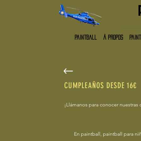
paintball
À propos
pain
CUMPLEAÑOS DESDE 16€
¡Llámanos para conocer nuestras o
En paintball, paintball para n